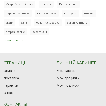
Микробанан в бровь
Нострил
Пирсинг в нос
Пирсинг из титана
Пирсинг языка
Циркуляр
Штанга
акрил
банан
банан из серебра
банан из титана
безрезьбовые
безрезьбы
показать все
СТРАНИЦЫ
ЛИЧНЫЙ КАБИНЕТ
Оплата
Мои заказы
Доставка
Мой профиль
Гарантия
Мои подписки
О нас
КОНТАКТЫ