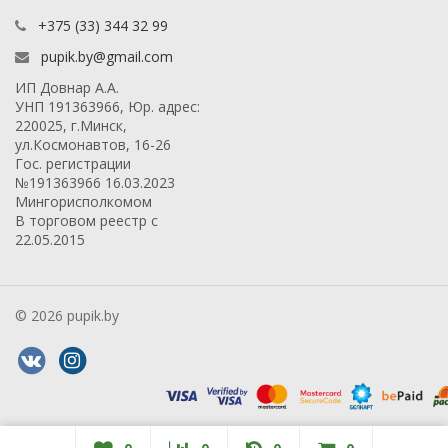
+375 (33) 344 32 99
pupik.by@gmail.com
ИП Довнар А.А.
УНП 191363966, Юр. адрес:
220025, г.Минск,
ул.Космонавтов, 16-26
Гос. регистрации
№191363966 16.03.2023
Мингорисполкомом
В торговом реестр с
22.05.2015
© 2026 pupik.by