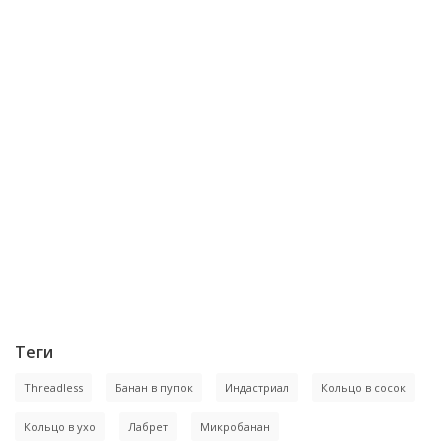
Теги
Threadless
Банан в пупок
Индастриал
Кольцо в сосок
Кольцо в ухо
Лабрет
Микробанан